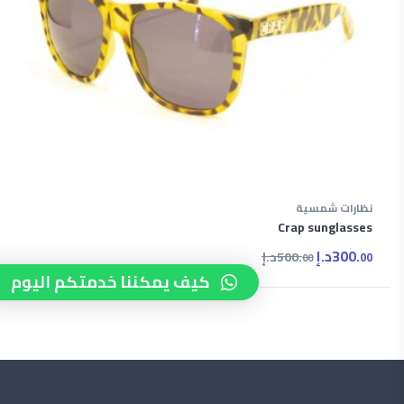
نظارات شمسية
Crap sunglasses
300.
د.إ
500.
د.إ
00
00
كيف يمكننا خدمتكم اليوم