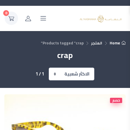
0
Home
المتجر
Products tagged “crap”
crap
1 / 1
خصم