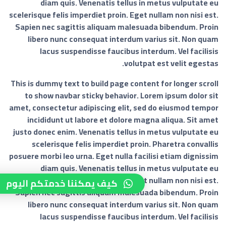
diam quis. Venenatis tellus in metus vulputate eu
scelerisque felis imperdiet proin. Eget nullam non nisi est.
Sapien nec sagittis aliquam malesuada bibendum. Proin
libero nunc consequat interdum varius sit. Non quam
lacus suspendisse faucibus interdum. Vel facilisis
volutpat est velit egestas.
This is dummy text to build page content for longer scroll
to show navbar sticky behavior. Lorem ipsum dolor sit
amet, consectetur adipiscing elit, sed do eiusmod tempor
incididunt ut labore et dolore magna aliqua. Sit amet
justo donec enim. Venenatis tellus in metus vulputate eu
scelerisque felis imperdiet proin. Pharetra convallis
posuere morbi leo urna. Eget nulla facilisi etiam dignissim
diam quis. Venenatis tellus in metus vulputate eu
scelerisque felis imperdiet proin. Eget nullam non nisi est.
كيف يمكننا خدمتكم اليوم
Sapien nec sagittis aliquam malesuada bibendum. Proin
libero nunc consequat interdum varius sit. Non quam
lacus suspendisse faucibus interdum. Vel facilisis