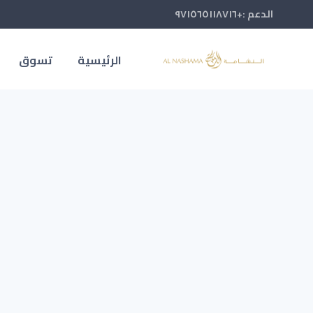
الدعم :+٩٧١٥٦٥١١٨٧١٦
الرئيسية
تسوق