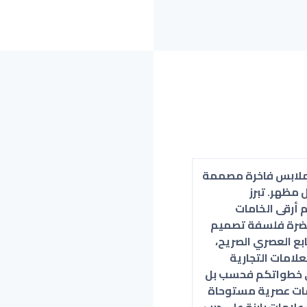
ي ملابس فاخرة مصممة
مظهر. تبرز
م أرقى الخامات
تحضرة فلسفة تصميم
ابع العصري الصريح،
علامات التجارية
ة في خطواتكم فحسب بل
سات عصرية مستوحاة
لامات بارزة على درب