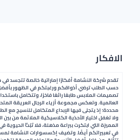
الافكار
تقدم شركة النشامة أفكارًا إماراتية خالصة تتجسد ف
حسب الطلب ترضي أذواقكم ورغبتكم في الظهور بأفضل 
تصميمات الملابس طابعًا رائعًا فاخرًا، وتتكامل باستخدا
العالمية. وتعكس مجموعة أزياء الرجال العريقة الم
محددة؛ إذ يتجلى فيها الإبداع المتكامل للنسيج مع الط
ولا تغفل اختيار الأحذية الكلاسيكية الملائمة من بين ال
المميزة التي ابتكرت ببراعة مذهلة، فلا تَبُثُّ الحيوي
في تعبيراتكم أيضًا. وتضيف إكسسوارات النشامة لم
تتألق من خلال أفضل الأنسجة والنماذج العريقة لتكون ع