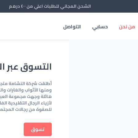
الشحن المجاني للطلبات اعلي من ٤٠٠ درهم
من نحن
حسابي
التواصل
التسوق عبر ال
أطلقت شركة النشامة متجرًا
ومنها الأثواب والغترات وا
هائلة وجهت مجموعة العباس
لأزياء الرجال التقليدية ا
للصفوة من رجالات المجتمع
تسوق