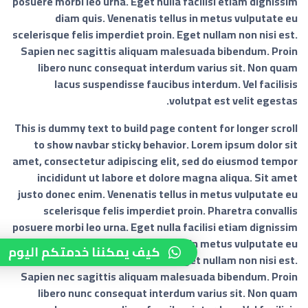
posuere morbi leo urna. Eget nulla facilisi etiam dignissim
diam quis. Venenatis tellus in metus vulputate eu
scelerisque felis imperdiet proin. Eget nullam non nisi est.
Sapien nec sagittis aliquam malesuada bibendum. Proin
libero nunc consequat interdum varius sit. Non quam
lacus suspendisse faucibus interdum. Vel facilisis
volutpat est velit egestas.
This is dummy text to build page content for longer scroll
to show navbar sticky behavior. Lorem ipsum dolor sit
amet, consectetur adipiscing elit, sed do eiusmod tempor
incididunt ut labore et dolore magna aliqua. Sit amet
justo donec enim. Venenatis tellus in metus vulputate eu
scelerisque felis imperdiet proin. Pharetra convallis
posuere morbi leo urna. Eget nulla facilisi etiam dignissim
diam quis. Venenatis tellus in metus vulputate eu
كيف يمكننا خدمتكم اليوم
scelerisque felis imperdiet proin. Eget nullam non nisi est.
Sapien nec sagittis aliquam malesuada bibendum. Proin
libero nunc consequat interdum varius sit. Non quam