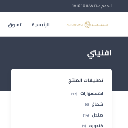
الدعم :+٩٧١٥٦٥١١٨٧١٦
الرئيسية
تسوق
افنيتي
تصنيفات المنتج
اكسسوارات
(17)
شماغ
(0)
صندل
(14)
كندوره
(1)