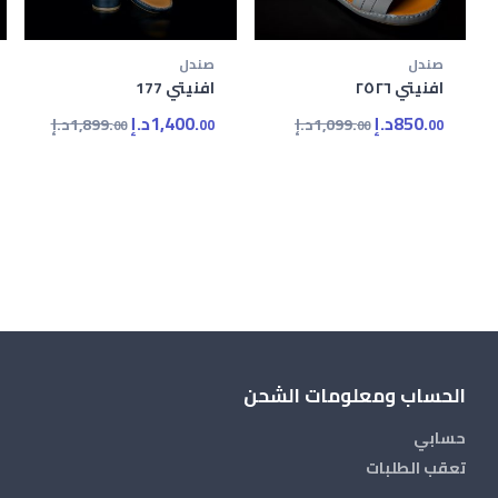
صندل
صندل
افنيتي ٢٥٢٦
افنيتي 177
850.
د.إ
1,400.
د.إ
1,099.
د.إ
1,899.
د.إ
00
00
00
00
الحساب ومعلومات الشحن
حسابي
تعقب الطلبات