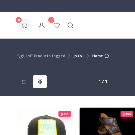
0
0
Home
المتجر
Products tagged “افنيتي”
1 / 1
خصم
خصم