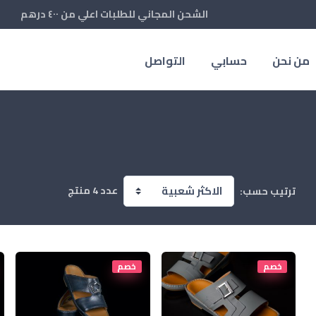
الشحن المجاني للطلبات اعلي من ٤٠٠ درهم
من نحن
حسابي
التواصل
عدد 4 منتج
ترتيب حسب:
خصم
خصم