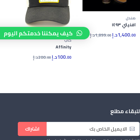
صندل
افنيتي ١٤٩٣
كيف يمكننا خدمتكم اليوم
1,400.
د.إ
1,899.
د.إ
00
00
كاب
Affinity
100.
د.إ
200.
د.إ
00
00
للبقاء مطلع
اشتراك