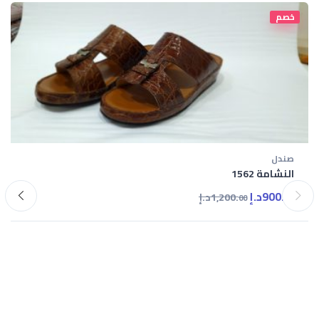
خصم
صندل
النشامة 1562
900.
د.إ
1,200.
د.إ
00
00