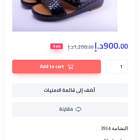
900.
د.إ
00
1,200.
د.إ
Sale
00
النشامة 3914 quantity
Add to cart
أضف إلى قائمة الامنيات
مقارنة
النشامة
3914