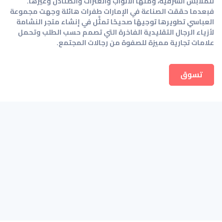
للملابس الشرقية، ومنها الأثواب والغترات والصنادل وغيرها.
فبعدما حققت الصناعة في الإمارات طفرات هائلة وجهت مجموعة
العباسي تطويرها توجيهًا صحيحًا تمثَّل في إنشاء متجر النشامة
لأزياء الرجال التقليدية الفاخرة التي تصمم حسب الطلب وتحمل
علامات تجارية مميزة للصفوة من رجالات المجتمع.
تسوق