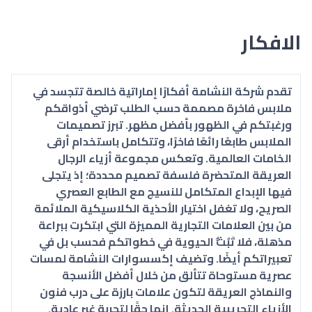
الافكار
تقدم شركة النشامة أفكارًا إماراتية خالصة تتجسد في
ملابس فاخرة مصممة حسب الطلب ترضي أذواقكم
ورغبتكم في الظهور بأفضل مظهر. تبرز تصميمات
الملابس طابعًا رائعًا فاخرًا، وتتكامل باستخدام أرقى
الخامات العالمية. وتعكس مجموعة أزياء الرجال
العريقة المتحضرة فلسفة تصميم محددة؛ إذ يتجلى
فيها الإبداع المتكامل للنسيج مع الطابع العصري
الصريح، ولا تغفل اختيار الأحذية الكلاسيكية الملائمة
من بين العلامات التجارية المميزة التي ابتكرت ببراعة
مذهلة، فلا تَبُثُّ الحيوية في خطواتكم فحسب بل في
تعبيراتكم أيضًا. وتضيف إكسسوارات النشامة لمسات
عصرية مستوحاة تتألق من خلال أفضل الأنسجة
والنماذج العريقة لتكون علامات بارزة على درب فنون
الأزياء التجريبية الحديثة. إنها حقًا لتجربة غير عادية.