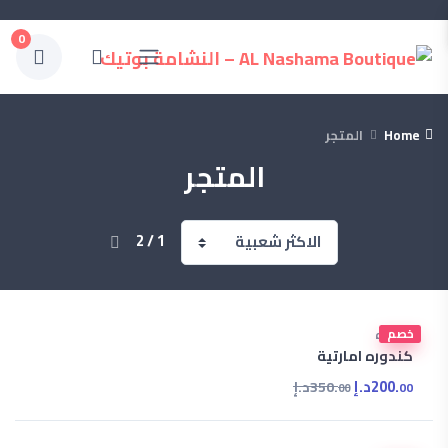
0
Home
المتجر
المتجر
1 / 2
خصم
كندوره
كندوره امارتية
200.
د.إ
350.
د.إ
00
00