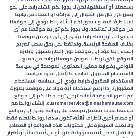
بسمعتنا أو تستغلها، لكن لا يجوز لكم إنشاء رابط على نحو
يشير بأي حال من الأحوال إلى شراكة أو اعتماد من جانبنا
لسنا طرفًا فيه. ولا يجوز لكم إنشاء رابط يؤدي إلى موقعنا
من موقع لا تمتلكه. ولا يجوز لكم توريط موقعنا مع أي
موقع آخر، أو إنشاء رابط يؤدي إلى أي جزء من موقعنا
بخلاف الصفحة الرئيسة. ونحتفظ نحن بحق سحب تصريح
إنشاء رابط مؤد إلى موقعنا دون إخطار مسبق. ويلتزم
الموقع الذي تربط بينه وبين موقعنا روابط من جميع
النواحي بضوابط معايير المحتوى الموضحة في سياسة
الاستخدام المقبول الخاصة بنا (أدخل عبارة سياسة
الاستخدام المقبول كرابط يؤدي إلى سياسة الاستخدام
المقبول). إذا أردتم استخدام أية مواد على موقعنا بصورة
غير الصور الموضحة أعلاه يُرجى توجيه طلبكم إلى موقع
customerservice@alnashamauae.com. إنشاء روابط مع
موقعنا عندما يشتمل موقعنا على روابط تؤدي إلى مواقع
أو مصادر أخرى لأطراف ثالثة، تكون هذه الروابط للعلم فقط،
ولا نملك السيطرة على محتويات هذه المواقع أو المصادر،
ولا نقبل تحمل أية مسؤولية عنها أو عن أية خسائر أو أضرار