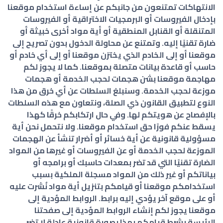
الانتهاكات تمتنعون من جانبكم عن إساءة استخدام موقعنا
بإدخال الفيروسات أو البرمجيات الاختراقية أو الفيروسات
المتنقلة أو القنابل المنطقية أو أية مواد أخرى خبيثة أو
ضارة تقنيًا إليه. وتمتنع عن محاولة الدخول بدون تصريح إلى
موقعنا أو إلى الخادم الذي يختزن موقعنا أو إلى أي خادم أو
حاسب أو قاعدة بيانات متصلة بموقعنا. كما لا يجوز لكم
مهاجمة موقعنا بشن هجمات لحجب الخدمة أو هجمات
موزعة لحجب الخدمة. وسنبلغ السلطات عن أي خرق من هذا
النوع لتطبيق القانون ذي الصلة، ونتعاون مع هذه السلطات
بالإفصاح عن هويتكم لها. وفي حال ارتكابكم خرقًا كهذا
يسقط عنكم فورًا حق استخدام موقعنا. ولا نتحمل نحن أية
مسؤولية قانونية عن أية خسائر أو أضرار تنشأ عن الهجمات
الموزعة لحجب الخدمة أو عن الفيروسات أو غيرها من المواد
الضارة تقنيًا التي قد تضر بمعدات حاسبك أو برامجه أو
بياناتكم أو غير ذلك من المواد مسجلة الملكية بسبب
استخدامكم موقعنا أو قيامكم بتنزيل أية مواد نُشرت عليه
أو على موقع آخر يؤدي إليه برابط. الروابط المؤدية إلى
موقعنا يجوز لكم إنشاء الروابط المؤدية إلى صفحتنا
الرئيسة بشرط قيامكم بهذا بصورة قانونية عادلة لا تضر