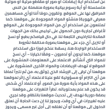
عن استخدام أية إيضاحات أو صور أو مقاطع مرئية أو صوتية
متسلسلة أو أية رسوم بيانية بصورة منفصلة عن النص
المرافق لها على الموقع. وتقرون دومًا أننا (وأي مساهمين
معرفي الهوية) منشئو المواد الموجودة على موقعنا. كما
تمتنعون عن استخدام أي من المواد الموجودة على الموقع
لأغراض تجارية دون الحصول على ترخيص بذلك من الجهات
المانحة للتراخيص التابعة لنا. في حال قيامكم بطبع أو نسخ
أو تنزيل أي جزء على موقعنا بصورة مخالفة لشروط
الاستخدام الواردة هنا، يسقط عنكم فورًا حق استخدام
موقعنا، كما تردون أو تدمرون – وفقًا لخيارنا – أي نسخ
للمواد التي أنشأتم. الاعتماد على المعلومات المنشورة على
الموقع لا تهدف الإيضاحات والمواد الأخرى المنشورة على
موقعنا أن ترقى إلى الإرشاد الذي يُوثق به، من ثم نتبرأ تمامًا
من أي التزام أو مسؤولية تقع علينا لاعتماد أي زائر لموقعنا
على هذه المواد بأية صورة من الصور، أو لاعتماد أي شخص
قد يكون قد علم بمحتوياته. تطرأ التغيرات على موقعنا
بصفة دورية نهدف إلى تحديث موقعنا بانتظام، وقد نجري
عليه تغييرات في أي وقت، ويجوز لنا إن دعت الحاجة أن نعلق
الدخول إلى موقعنا أو أن نغلقه إلى أجل غير مسمى، ويجوز