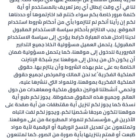
لنا في أي وقت إبطال أي رمز تعريف بالمستخدم أو أية
كلمة مرور خاصة بكم سواء كنتم قد اخترتموها أو حددناها
لكم إن رأينا أنكم لم تلتزموا بأي من أحكام شروط استخدام
الموقع. يجب الالتزام بأحكام سياسة الاستخدام المقبول
لدينا (ادخل هذه العبارة كرابط يؤدي إلى سياسة الاستخدام
المقبول). يتحمل العميل مسؤولية اتخاذ جميع التدابير
الضرورية للدخول إلى موقعنا، كما يتحمل مسؤولية ضمان
أن يكون كل من يدخل إلى موقعنا عبر شبكة الإنترنت
الخاصة به على علم بهذه الشروط وأن يلتزم بها. حقوق
الملكية الفكرية ُعَد نحن المالك والمرخص لجميع حقوق
الملكية الفكرية بموقعنا، وللمواد التي ننشرها عليه،
وتحمي أنشطتنا قوانين حقوق ملكية ومعاهدات من حول
العالم. وجميع هذه الحقوق محفوظة. يجوز لكم طبع أية
نسخة كما يجوز لكم تنزيل أية مقتطفات من أية صفحة على
موقعنا لتكون مرجعًا شخصيًا لكم، ويجوز لكم لفت انتباه
الآخرين في مؤسستكم للمواد المطبوعة من على موقعنا.
وتمتنعون عن تعديل النسخ الورقية أو الرقمية لأية مواد
طُبعت أو قمتم بتنزيلها بأية صورة من الصور، كما تمتنعون