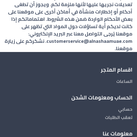
تعديلات نجريها عليها لأنها ملزمة لكم. ويجوز أن تطغى
أحكام أو إخطارات منشأة في أماكن أخرى على موقعنا على
بعض الأحكام الواردة ضمن هذه الشروط. اهتماماتكم إذا
كانت لديكم أية تساؤلات حول المواد التي تظهر على
موقعنا يُرجى التواصل معنا عبر البريد الإلكتروني:
customerservice@alnashaamuae.com. نشكركم على زيارة
موقعنا.
اقسام المتجر
الساعات
الحساب ومعلومات الشحن
حسابي
تعقب الطلبات
معلومات عنا