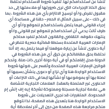
تنشأ عن استخدامكم لها. تنفيذ شروط الاستخدام نحتفظ
بحق اتخاذ الإجراءات التي نرى ضرورتها أو ملاءمتها إلى حد
مقبول لفرض و/أو ترسيخ الالتزام بأي من هذه الشروط ، بما
في ذلك –على سبيل المثال لا الحصر– حقنا في مساعدة أي
إجراء قانوني فيما يتصل باستخدامكم للموقع و/أو أي
طرف ثالث يدعي أن استخدامكم للموقع غير قانوني و/أو
ينتهك حقوقه. التقاضي والقانون الحاكم تنفرد محاكم
الإمارات العربية المتحدة بسلطة قضائية حصرية للنظر في
أية دعاوى تنشأ عن زيارة موقعنا أو فيما يتصل به، إلا أننا
نحتفظ بحق مقاضاتكم عن خرق أي من هذه الشروط في
الدولة محل إقامتكم أو في أية دولة أخرى ذات صلة. وتحكم
قوانين الإمارات العربية المتحدة وتُفسر على ضوئها شروط
الاستخدام الواردة هنا وأي نزاع أو دعوى ينشآن بسببها أو
لصلة بها أو بموضوعها أو نشأتها (بما في ذلك النزاعات أو
الدعاوى غير المتصلة بالعقد). العلامات التجارية النشامة
هي علامة تجارية مسجلة ومملوكة لشركة إيه إف إتش إم
المحدودة. المتغيرات قد نجري التعديلات على شروط
الاستخدام الواردة هنا بتعديل هذه الصفحة، لذا نتوقع
منكم مراجعة هذه الصفحة من حين إلى آخر لملاحظة أية