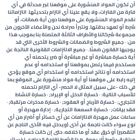
أن تكون المواد المنشورة على موقعنا غير محدثة في أي
فترة من الفترات، ولا يقع علينا أي التزام بتحديثها. التزاماتنا
نقدم المواد المنشورة على موقعنا دون أية ضمانات، أو
شرط أو تعهد بدقتها. ونتبرأ صراحة نحن والأعضاء الآخرون من
مجموعة شركاتنا والأطراف الثالثة المتصلة بنا بموجب هذا
من: · جميع الشروط والضمانات والشروط الأخرى التي قد
يوجبها القانون ضمنًا. · جميع الالتزامات القانونية الناتجة عن
أية خسارة مباشرة أو غير مباشرة أو ضرر يتحمله أي
مستخدم فيما يتصل بموقعنا أو استخدامه أو عدم
استخدامه أو نتائج استخدامه أو استخدام أي موقع يؤدي
إليه رابط على موقعنا أو أية مواد منشورة على الموقع بما
في ذلك -على سبيل المثال لا الحصر- أي التزام نتحمله
للأسباب التالية: · خسارة الدخل أو الإيراد; · خسارة النشاط
التجاري; · خسارة الأرباح أو العقود; · خسارة مدخرات مرتقبة; ·
فقد بيانات; · خسارة السمعة التجارية; · إدارة مهدرة أو
ساعات عمل مهدرة الالتزامات عن أي خسائر أو أضرار من أي
نوع سواء كانت ناجمة عن أذى (ويدخل فيه الأذى الناجم عن
التقصير) أو خرق عقد أو ما خلافه، حتى إن كانت خسارة
مرتقبة، بشرط ألا يعوق هذا الشرط إقامة الدعاوى لخسائر