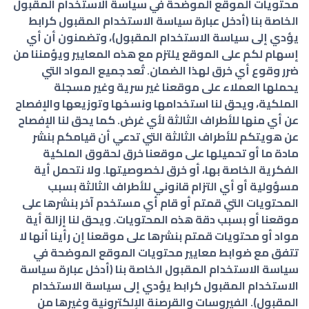
محتويات الموقع الموضحة في سياسة الاستخدام المقبول
الخاصة بنا (أدخل عبارة سياسة الاستخدام المقبول كرابط
يؤدي إلى سياسة الاستخدام المقبول)، وتضمنون أن أي
إسهام لكم على الموقع يلتزم مع هذه المعايير ويؤمننا من
ضرر وقوع أي خرق لهذا الضمان. تُعد جميع المواد التي
يحملها العملاء على موقعنا غير سرية وغير مسجلة
الملكية، ويحق لنا استخدامها ونسخها وتوزيعها والإفصاح
عن أي منها للأطراف الثالثة لأي غرض. كما يحق لنا الإفصاح
عن هويتكم للأطراف الثالثة التي تدعي أن قيامكم بنشر
مادة ما أو تحميلها على موقعنا خرق لحقوق الملكية
الفكرية الخاصة بها، أو خرق لخصوصيتها. ولا نتحمل أية
مسؤولية أو أي التزام قانوني للأطراف الثالثة بسبب
المحتويات التي قمتم أو قام أي مستخدم آخر بنشرها على
موقعنا أو بسبب دقة هذه المحتويات. ويحق لنا إزالة أية
مواد أو محتويات قمتم بنشرها على موقعنا إن رأينا أنها لا
تتفق مع ضوابط معايير محتويات الموقع الموضحة في
سياسة الاستخدام المقبول الخاصة بنا (أدخل عبارة سياسة
الاستخدام المقبول كرابط يؤدي إلى سياسة الاستخدام
المقبول). الفيروسات والقرصنة الإلكترونية وغيرها من