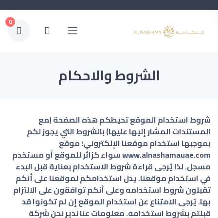
0
الشروط والاحكام
شروط استخدام الموقع تحيطكم هذه الصفحة (مع
المستندات المشار إليها عليها) بالشروط التي يجوز لكم
بموجبها استخدام موقعنا الإلكتروني؛ موقع
www.alnashamauae.com سواء كزائر للموقع أو مستخدم
مسجل. لذا يُرجى قراءة شروط الاستخدام بعناية قبل البدء
في استخدام موقعنا. يدل استخدامكم لموقعنا على أنكم
تقبلون شروط استخدامه وعلى أنكم توافقون على الالتزام
بها. يُرجى الامتناع عن استخدام الموقع إن لم تكونوا قد
قبلتم بشروط استخدامه. معلومات عنا ندير نحن شركة