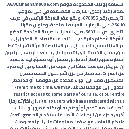
النشامة بوتيك المحدودة موقع www.alnashamauae.com.
تُعد شركتنا إحدى الشركات المعتمدة في دبي بموجب
الترخيص رقم 670055، ويقع مقر الشركة الرئيس في ص.ب
26410، دبي، الإمارات العربية المتحدة، وعنوان مقرنا
التجاري: ص.ب 6637، دبي، الإمارات العربية المتحدة. تخضع
الشركة لأحكام دائرة دبي للتنمية الاقتصادية. الدخول إلى
موقعنا يُسمح بالدخول إلى موقعنا بصفة مؤقتة، ونحتفظ
بحق سحب الخدمة التي نقدمها على موقعنا أو تعديلها دون
إخطار مسبق (انظر أدناه) .لن نتحمل أية مسؤولية قانونية
إن لم يكن موقعنا متاحًا لأي سبب من الأسباب في أية فترة
من الفترات. قد نحظر من حين لآخر دخول المستخدمين
المسجلين معنا إلى أجزاء محددة من موقعنا، أو قد نحظر
الدخول إلى موقعنا تمامًا. . From time to time, we may
restrict access to some parts of our site, or our entire
site, to users who have registered with us. إن اخترتم رمزًا
لتعريف المستخدم أو زُودتم به أو بكلمة مرور أو بيانات
أخرى كجزء من الإجراءات الأمنية لاستخدام الموقع يتعين
عليكم التعامل مع هذه المعلومات على أنها معلومات
سرية يفضل الامتناع عن الإفصاح عنها لأي طرف ثالث. يحق