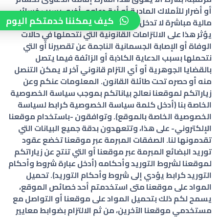
أو أضرار للأملاك المادية أو أية دعاوى أخرى بسبب خسائر
كيف يمكننا خدمتكم اليوم
مالية مباشرة لا تدخل في أنواع الخسائر الموضحة أعلاه. ولا
يؤثر هذا على الالتزامات القانونية التي نتحملها في حالات
الوفاة أو الإصابة الجسمانية الناجمة عن تقصيرنا أو التي
نتحملها بسبب الدعاية الكاذبة أو الزائفة فيما يتصل
بالقضايا الجوهرية أو أي التزام قانوني آخر لا يمكن التنصل
منه أو حصره تحت طائلة القانون. المعلومات عنكم وعن
زياراتكم لموقعنا نعالج بياناتكم بموجب سياسة الخصوصية
الخاصة بنا (أدخل كلمة سياسة الخصوصية كرابط لسياسة
الخصوصية الخاصة بالموقع). وتوافقون -باستخدام موقعنا
الإلكتروني- على هذا، وتتعهدون بدقة جميع البيانات التي
تقدمونها لنا. الصفقات المبرمة عبر موقعنا تخضع عقود
توريد البضائع المبرمة عبر موقعنا أو التي تنتج عن زياراتكم
لموقعنا لشروط التوريد وأحكامه (أدخل عبارة شروط وأحكام
التوريد كرابط يؤدي إلى شروط وأحكام التوريد). تحميل
المواد على موقعنا متى استخدمتم أحد خصائص الموقع،
يسمح لكم ذلك بتحميل المواد على موقعنا أو التواصل مع
مستخدمي موقعنا الآخرين، من ثم الالتزام بضوابط معايير