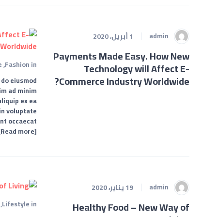
admin
1 أبريل، 2020
Payments Made Easy. How New
e
,
Fashion
in
Technology will Affect E-
Commerce Industry Worldwide?
d do eiusmod
nim ad minim
aliquip ex ea
in voluptate
int occaecat…
[Read more]
admin
19 يناير، 2020
,
Lifestyle
in
Healthy Food – New Way of