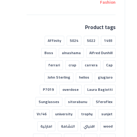
Product tags
Affinity
5024
5022
1493
Boss
alnashama
Alfred Dunhill
ferrari
crap
carrera
Cap
John Sterling
helios
giugiaro
P7019
overdose
Laura Bagiotti
Sunglasses
sitorabanu
Sferoflex
Vr/46
university
trophy
sunjet
wood
افنيتي
النشامة
امارتية