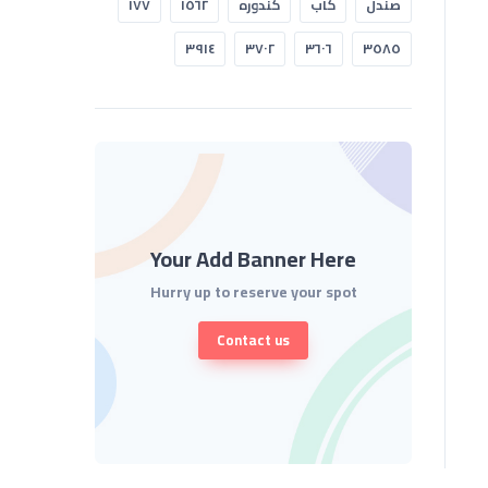
صندل
كاب
كندوره
١٥٦٢
١٧٧
٣٩١٤
٣٧٠٢
٣٦٠٦
٣٥٨٥
Your Add Banner Here
Hurry up to reserve your spot
Contact us