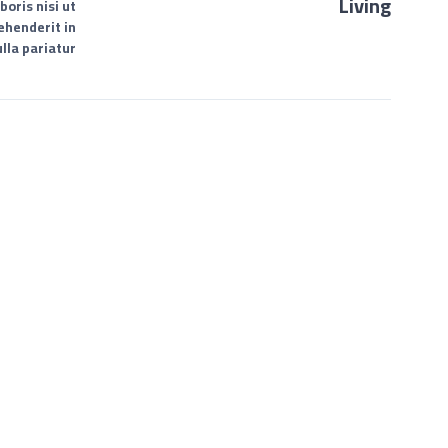
Living
oris nisi ut
ehenderit in
lla pariatur…