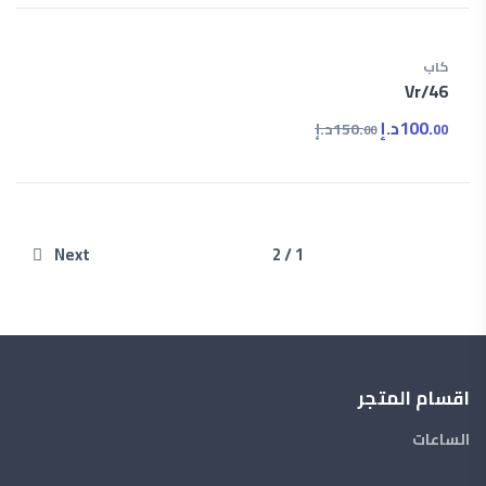
كاب
Vr/46
100.
د.إ
150.
د.إ
00
00
Next
1 / 2
اقسام المتجر
الساعات