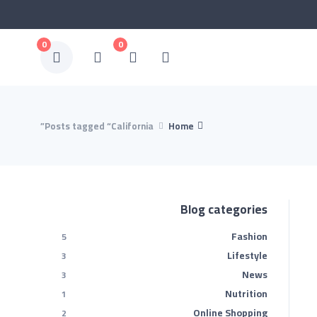
0
0
Posts tagged “California”
Home
Blog categories
Fashion
5
Lifestyle
3
News
3
Nutrition
1
Online Shopping
2