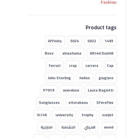
Product tags
Affinity
5024
5022
1493
Boss
alnashama
Alfred Dunhill
ferrari
crap
carrera
Cap
John Sterling
helios
giugiaro
P7019
overdose
Laura Bagiotti
Sunglasses
sitorabanu
Sferoflex
Vr/46
university
trophy
sunjet
wood
افنيتي
النشامة
امارتية