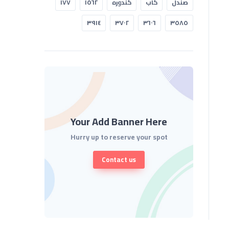
صندل
كاب
كندوره
١٥٦٢
١٧٧
٣٩١٤
٣٧٠٢
٣٦٠٦
٣٥٨٥
Your Add Banner Here
Hurry up to reserve your spot
Contact us